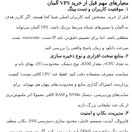
معیارهای مهم قبل از خرید VPS آلمان
۱. موقعیت کاربران و تست پینگ
قبل از خرید، مشخص کنید کاربران اصلی شما کجا هستند. اگر کاربر هدف
به آلمان یا مسیرهای شبکه مرتبط نزدیک باشد، VPS آلمان می‌تواند
منطقی باشد. اما برای تصمیم دقیق‌تر، باید IP تست، traceroute، تست
سرعت دانلود و زمان پاسخ واقعی را بررسی کنید.
۲. منابع سخت‌ افزاری و نوع ذخیره‌ سازی
به تعداد vCPU، مقدار RAM، نوع دیسک، محدودیت I/O، پهنای باند و
سیاست مصرف منصفانه دقت کنید. فقط عدد CPU کافی نیست؛ کیفیت
پردازنده، اشتراک‌ گذاری منابع و محدودیت‌های پنهان هم مهم‌اند. برای
سایت‌های وردپرسی، دیسک NVMe و RAM کافی معمولا اثر ملموس‌تری
از یک عدد تبلیغاتی بزرگ دارند.
۳. مدیریت
،
بکاپ و امنیت
فایروال، آپدیت سیستم‌ عامل، محدود سازی دسترسی SSH، بکاپ منظم،
مانیتورینگ منابع و ضد DDoS پایه را بررسی کنید. اگر سرویس مدیریت‌