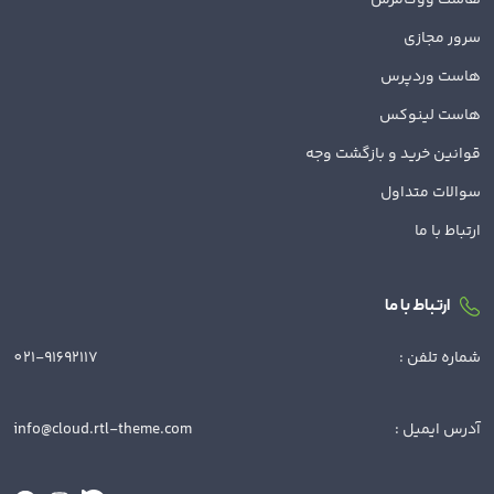
هاست ووکامرس
سرور مجازی
هاست وردپرس
هاست لینوکس
قوانین خرید و بازگشت وجه
سوالات متداول
ارتباط با ما
ارتباط با ما
شماره تلفن :
021-91692117
آدرس ایمیل :
info@cloud.rtl-theme.com