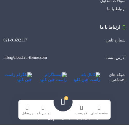
سوالات متداول
ارتباط با ما
ارتباط با ما
021-91692117
شماره تلفن :
info@cloud.rtl-theme.com
آدرس ایمیل :
شبکه های
اجتماعی :
0
صفحه اصلی
فهرست
تماس با ما
پروفایل
راست‌چین
تمامی حقوق برای سایت
محفوظ است.