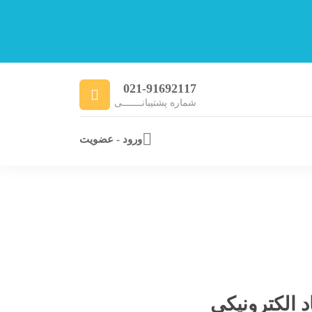
021-91692117
شماره پشتیبانـــــــی
ورود - عضویت
 الکترونیکی