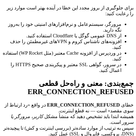
ی جلوگیری از بروز مجدد این خطا در آینده بهتر است موارد زیر
عایت کنید:
مرورگر، سیستم‌عامل و نرم‌افزارهای امنیتی خود را به‌روز
نگه دارید.
از DNS عمومی گوگل یا Cloudflare استفاده کنید.
افزونه‌های ناشناس کروم و VPNهای غیرمطمئن را حذف
کنید.
در وردپرس از افزونه Cache معتبر (مثل WP Rocket) استفاده
کنید.
در سرور، گواهی SSL معتبر و پیکربندی صحیح HTTPS را
اعمال کنید.
ع‌بندی: معنی و راه‌حل قطعی
ERR_CONNECTION_REFUS
ای
ERR_CONNECTION_REFUSED
در واقع «رد ارتباط از
 مقصد» است — نه قطع اینترنت.
شه ابتدا باید تشخیص دهید که منشأ مشکل
کاربر، مرورگر یا
ر
است.
 به ترتیب از موارد ساده‌تر (بررسی اینترنت و کش) تا پیچیده‌تر