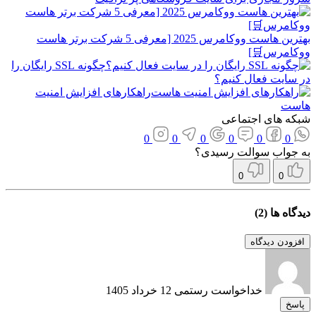
بهترین هاست ووکامرس 2025 [معرفی 5 شرکت برتر هاست
امرس🛒]
چگونه SSL رایگان را
سایت فعال کنیم؟
راهکارهای افزایش امنیت
ست
ه های اجتماعی
0
0
0
0
0
0
جواب سوالت رسیدی؟
0
0
اه ها (2)
ودن دیدگاه
خداخواست رستمی
12 خرداد 1405
سخ