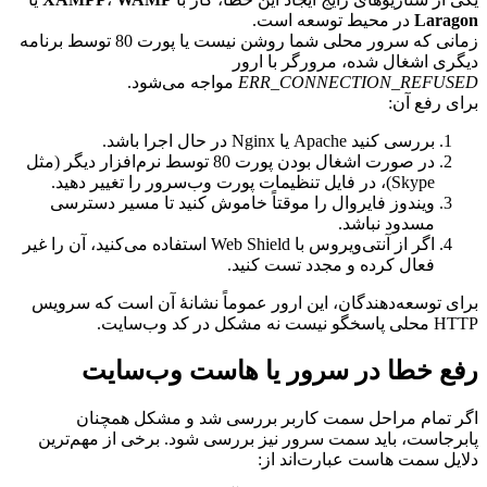
Lara
در محیط توسعه است.
زمانی که سرور محلی شما روشن نیست یا پورت 80 توسط برنامه
ری اشغال شده، مرورگر با ارور
ERR_CONNECTION_REFUS
مواجه می‌شود.
ی رفع آن:
بررسی کنید Apache یا Nginx در حال اجرا باشد.
در صورت اشغال بودن پورت 80 توسط نرم‌افزار دیگر (مثل
Skype)، در فایل تنظیمات پورت وب‌سرور را تغییر دهید.
ویندوز فایروال را موقتاً خاموش کنید تا مسیر دسترسی
مسدود نباشد.
اگر از آنتی‌ویروس با Web Shield استفاده می‌کنید، آن را غیر
فعال کرده و مجدد تست کنید.
ی توسعه‌دهندگان، این ارور عموماً نشانهٔ آن است که سرویس
نه مشکل در کد وب‌سایت.
ع خطا در سرور یا هاست وب‌سایت
 تمام مراحل سمت کاربر بررسی شد و مشکل همچنان
رجاست، باید سمت سرور نیز بررسی شود. برخی از مهم‌ترین
یل سمت هاست عبارت‌اند از: