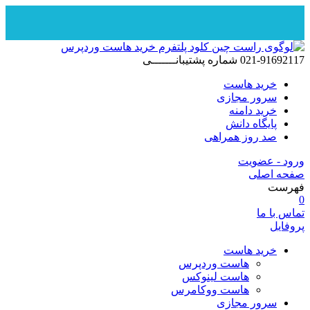
ش
021-91692
شماره پشتیبانـــــــی
وا
خرید هاست
سرور مجازی
خرید دامنه
پایگاه دانش
صد روز همراهی
د - عضویت
ه اصلی
رست
س با ما
فایل
خرید هاست
هاست وردپرس
هاست لینوکس
هاست ووکامرس
سرور مجازی