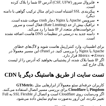
فایروال سرور (CSF, UFW) آدرس IP شما را بلاک کرده
است.
پیکربندی SSL اشتباه است (برای مثال ترکیب گواهی با دامنه
دیگر).
سرویس Apache یا Nginx دچار crash موقت شده است.
ترافیک بیش از حد (Rate Limiting) فعال است و سرور
درخواست‌های متعدد از IP شما را رد می‌کند.
دامنه جدید به درستی در تنظیمات DNS هاست اضافه نشده
است.
ی اطمینان، وارد کنترل‌پنل هاست شوید و لاگ‌های خطای
کنید. در cPanel این مسیر معمولاً در
Metrics ➜ Err
قرار دارد.
اگر IP شما بلاک شده، از پشتیبانی بخواهید که آدرس را از لیست
ک خارج کند.
ت سایت از طریق هاستینگ دیگر یا CDN
بران حرفه‌ای سئو معمولاً از ابزارهایی مثل
،
GTMetrix
Ping
یا
Cloudflare
برای بررسی مسیر اتصال استفاده می‌کنند.
اگر وب‌سایت روی Cloudflare است و اتصال از SSL Flexible به Full
یر نکرده، این ارور به‌صورت مداوم نمایش داده می‌شود.