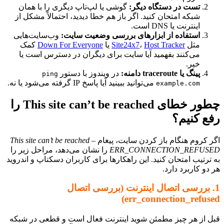
تست در دستگاه دیگر:
گوشی یا لپ‌تاپ دیگری را با همان
شبکه امتحان کنید. اگر باز هم خطا دیدید، احتمالاً مشکل از
اینترنت یا DNS است.
استفاده از ابزارهای بررسی وضعیت سایت:
وب‌سایت‌هایی
مثل
Host Tracker
،
Site24x7
یا
Down For Everyone
کمک
می‌کنند بفهمید آیا سایت برای دیگران در دسترس است یا
خیر.
پینگ یا traceroute دامنه:
در ویندوز با دستور
ping
می‌توانید ببینید آیا پاسخ IP گرفته می‌شود یا نه.
example.com
چطور خطای This site can’t be reached را
ع کنیم؟
 کروم هنگام باز کردن سایت، پیغام
This site can’t be reached –
ERR_CONNECTION_REFUS
را نشان می‌دهد، مراحل زیر را
ترتیب امتحان کنید. این راهکارها برای کاربران دسکتاپ و اندروید
و کاربرد دارد.
 بررسی اتصال اینترنت (بررسی اتصال
err_connection_refus
 از هر چیز مطمئن شوید اینترنت فعال است و قطعی در شبکه