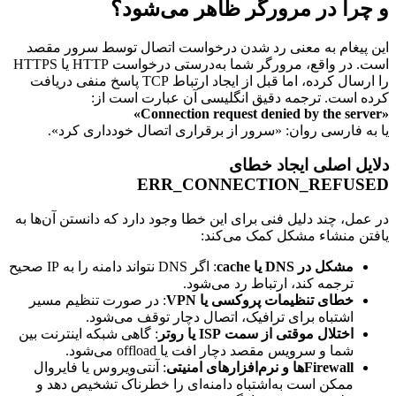
چرا در مرورگر ظاهر می‌شود؟
 پیغام به معنی رد شدن درخواست اتصال توسط سرور مقصد
است. در واقع، مرورگر شما به‌درستی درخواست HTTP یا HTTPS
را ارسال کرده، اما قبل از ایجاد ارتباط TCP پاسخ منفی دریافت
ه است. ترجمه دقیق انگلیسی آن عبارت است از:
به فارسی روان: «سرور از برقراری اتصال خودداری کرد».
یل اصلی ایجاد خطای
ERR_CONNECTION_REFUS
عمل، چند دلیل فنی برای این خطا وجود دارد که دانستن آن‌ها به
تن منشاء مشکل کمک می‌کند:
مشکل در DNS یا cache
: اگر DNS نتواند دامنه را به IP صحیح
ترجمه کند، ارتباط رد می‌شود.
خطای تنظیمات پروکسی یا VPN
: در صورت تنظیم مسیر
اشتباه برای ترافیک، اتصال دچار توقف می‌شود.
اختلال موقتی از سمت ISP یا روتر
: گاهی شبکه اینترنت بین
شما و سرویس مقصد دچار افت یا offload می‌شود.
Firewallها و نرم‌افزارهای امنیتی
: آنتی‌ویروس یا فایروال
ممکن است به‌اشتباه دامنه‌ای را خطرناک تشخیص دهد و