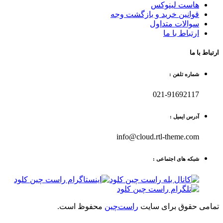
هاست لینوکس
قوانین خرید و بازگشت وجه
سوالات متداول
ارتباط با ما
ط با ما
شماره تلفن :
021-91692117
آدرس ایمیل :
info@cloud.rtl-theme.com
شبکه های اجتماعی :
می حقوق برای سایت
راست‌چین
محفوظ است.