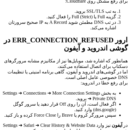
رفع مشکل روی Cloudflare:
به تب SSL/TLS بروید.
گزینه Full یا Full (Strict) را فعال کنید.
در تب DNS مطمئن شوید A Record به IP صحیح سرورتان
اشاره می‌کند.
ارور ERR_CONNECTION_REFUSED در
شی اندروید و آیفون
نطور که اشاره شد، موبایل‌ها نیز از مکانیزم مشابه مرورگرهای
تاپ برای اتصال استفاده می‌کنند،
 در گوشی‌های اندروید و آیفون، گاهی برنامه امنیتی یا تنظیمات
اصلی است.
ی رفع خطا در اندروید:
به بخش Settings ➜ Connections ➜ More Connection Settings
➜ Private DNS بروید.
اگر فعال است، آن را روی Off قرار دهید یا سرور گوگل
(dns.google) وارد کنید.
سپس مرورگر کروم یا Brave را Force Close کرده و باز کنید.
یفون
نیز وارد Settings ➜ Safari ➜ Clear History & Website Data