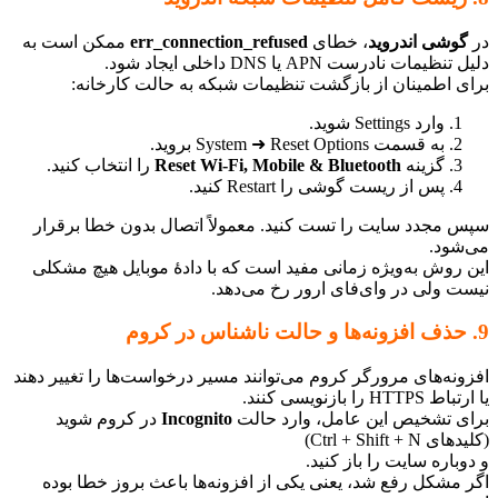
وشی اندروید
، خطای
err_connection_refused
ممکن است به
ظیمات نادرست APN یا DNS داخلی ایجاد شود.
ی اطمینان از بازگشت تنظیمات شبکه به حالت کارخانه:
وارد Settings شوید.
به قسمت System ➜ Reset Options بروید.
گزینه
Reset Wi‑Fi, Mobile & Bluetooth
را انتخاب کنید.
پس از ریست گوشی را Restart کنید.
 مجدد سایت را تست کنید. معمولاً اتصال بدون خطا برقرار
شود.
 روش به‌ویژه زمانی مفید است که با دادهٔ موبایل هیچ مشکلی
ت ولی در وای‌فای ارور رخ می‌دهد.
ونه‌های مرورگر کروم می‌توانند مسیر درخواست‌ها را تغییر دهند
HTT را بازنویسی کنند.
ی تشخیص این عامل، وارد حالت
Incognito
در کروم شوید
Ctrl + Shift + N)
باره سایت را باز کنید.
 مشکل رفع شد، یعنی یکی از افزونه‌ها باعث بروز خطا بوده