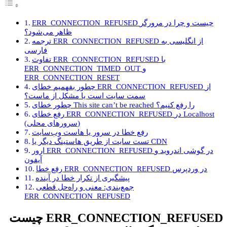
ERR_CONNECTION_REFUSED چیست و چرا در مرورگر
ظاهر می‌شود؟
ترجمه ERR_CONNECTION_REFUSED از انگلیسی به
فارسی
تفاوت ERR_CONNECTION_REFUSED با
ERR_CONNECTION_TIMED_OUT و
ERR_CONNECTION_RESET
چطور بفهمیم خطای ERR_CONNECTION_REFUSED از
سمت سایت است یا مشکل از ماست؟
چطور خطای This site can’t be reached را رفع کنیم؟
رفع خطای ERR_CONNECTION_REFUSED در Localhost
(سرورهای محلی)
رفع خطا در سرور یا هاست وب‌سایت
تست سایت از طریق هاستینگ دیگر یا CDN
ارور ERR_CONNECTION_REFUSED در گوشی اندروید و
آیفون
رفع خطا ERR_CONNECTION_REFUSED در وردپرس
پیشگیری از تکرار خطا در آینده
جمع‌بندی: معنی و راه‌حل قطعی
ERR_CONNECTION_REFUSED
ERR_CONNECTION_REFUSED چیست