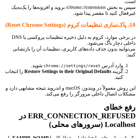
.
 به بخش
chrome://extensions/
بروید و افزونه‌ها را یک‌به‌یک
فعال کنید تا مقصر پیدا شود.
در برخی موارد، کروم به دلیل ذخیره تنظیمات پروکسی یا DNS
لی دچار باگ می‌شود.
توانید بدون حذف داده‌های کاربری، تنظیمات آن را بازنشانی
:
وارد آدرس
شوید.
chrome://settings/reset
گزینه
Restore Settings to their Original Defaults
را انتخاب
کنید.
این روش معمولاً در ویندوز، macOS و اندروید نتیجه مشابهی دارد و
لات اتصال داخلی مرورگر را رفع می‌کند.
ع خطای
ERR_CONNECTION_REFUSED در
Loca (سرورهای محلی)
از سناریوهای رایج ایجاد این خطا، کار با
WAMP
،
XAMPP
یا