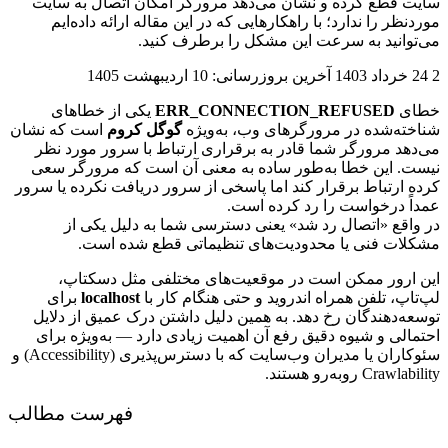
ت قطع کرده و نشان می‌دهد مرورگر امکان اتصال به سایت
نظر را ندارد؛ با راهکارهایی که در این مقاله ارائه داده‌ایم
توانید به سرعت این مشکل را برطرف کنید.
د 1403
آخرین بروزرسانی: 10 اردیبهشت 1405
ای
ERR_CONNECTION_REFUSED
یکی از خطاهای
خته‌شده در مرورگرهای وب، به‌ویژه
گوگل کروم
است که نشان
دهد مرورگر شما قادر به برقراری ارتباط با سرور مورد نظر
ت. این خطا به‌طور ساده به معنی آن است که مرورگر سعی
ه ارتباط برقرار کند اما پاسخی از سرور دریافت نکرده یا سرور
اً درخواست را رد کرده است.
واقع «اتصال رد شد» یعنی دسترسی شما به دلیل یکی از
لات فنی یا محدودیت‌های تنظیماتی قطع شده است.
 ارور ممکن است در موقعیت‌های مختلفی مثل دسکتاپ،
تاپ، تلفن همراه اندروید و حتی هنگام کار با
localhost
برای
عه‌دهندگان رخ دهد. به همین دلیل داشتن درک عمیق از دلایل
مالی و شیوه دقیق رفع آن اهمیت زیادی دارد — به‌ویژه برای
سئوکاران یا مدیران وب‌سایت که با دسترس‌پذیری (Accessibility) و
Crawl روبه‌رو هستند.
فهرست مطالب