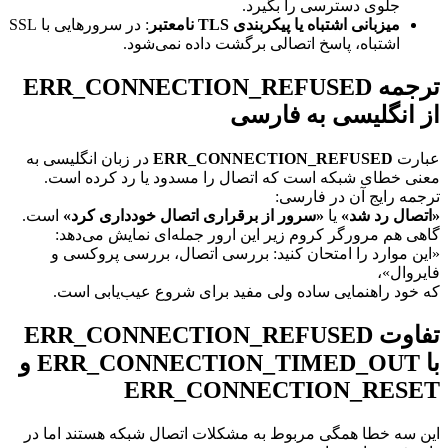
جلوی دسترسی را بگیرد.
میزبانی اشتباه یا پیکربندی TLS نامعتبر
: در سرورهایی با SSL
اشتباه، پاسخ اتصالی برگشت داده نمی‌شود.
ترجمه ERR_CONNECTION_REFUSED
 انگلیسی به فارسی
رت
ERR_CONNECTION_REFUSED
در زبان انگلیسی به
ی خطای شبکه است که اتصال را مسدود یا رد کرده است.
مه رایج آن در فارسی:
صال رد شد»
یا
«سرور از برقراری اتصال خودداری کرد»
است.
ی هم مرورگر کروم زیر این ارور جمله‌ای نمایش می‌دهد:
ن موارد را امتحان کنید: بررسی اتصال، بررسی پروکسی و
روال»،
خود راهنمایی ساده ولی مفید برای شروع عیب‌یابی است.
تفاوت ERR_CONNECTION_REFUSED
با ERR_CONNECTION_TIMED_OUT و
ERR_CONNECTION_RES
 سه خطا همگی مربوط به مشکلات اتصال شبکه هستند اما در