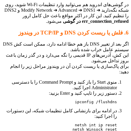
در گوشی‌های اندروید هم می‌توانید وارد تنظیمات Wi‑Fi شوید، روی
شبکه نگه‌دارید ➜ Modify Network ➜ Advanced ➜ DNS1 و DNS2
تنظیم کنید. این کار در اکثر مواقع باعث حل کامل ارور
err_connection_ref در گوشی
می‌شود.
اگر بعد از تغییر DNS باز هم خطا ادامه دارد، ممکن است کش DNS
تم عامل خراب شده باشد.
این کش، آدرس‌های IP قدیمی را نگه می‌دارد و در گذر زمان باعث
ز تداخل می‌شود.
ی پاک‌سازی یا ریست کردن آن در ویندوز مراحل زیر را انجام
:
منوی Start را باز کنید و Command Prompt را با دسترسی
Administrator اجرا کنید.
دستور زیر را تایپ کنید و Enter بزنید:
ipconfig /flushdns
در ادامه برای بازنشانی کامل تنظیمات شبکه، این دستورات
را اجرا کنید:
netsh Winsock reset