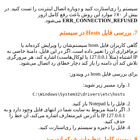
تم را ری‌استارت کنید و دوباره اتصال اینترنت را تست کنید. در
ین روش باعث رفع کامل ارور
ERR_CONNECTION_REFUS
می‌شود.
گاهی کاربران فایل hosts سیستم‌شان را ویرایش کرده‌اند یا
افزاری آن را تغییر داده است. اگر در این فایل، دامنهٔ خاصی به
IP اشتباه (مثلاً 127.0.0.1 یا لوکال‌هاست) اشاره کند، هر مرورگری
ش کند آن دامنه را باز کند دچار خطای رد اتصال می‌شود.
ررسی فایل hosts در ویندوز:
وارد مسیر زیر شوید:
C:\Windows\System32\drivers\etc\hosts
فایل را با Notepad باز کنید.
اگر دامنه‌ٔ مربوط به سایت شما در انتهای فایل وجود دارد و به
IP 127.0.0.1 یا آدرس غیرمتعارف اشاره می‌کند، آن خط را
حذف کنید.
فایل را ذخیره و سیستم را ری‌استارت کنید.