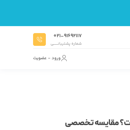
021-91692117
شماره پشتیبانـــــــی
ورود - عضویت
ت؟ مقایسه تخصصی