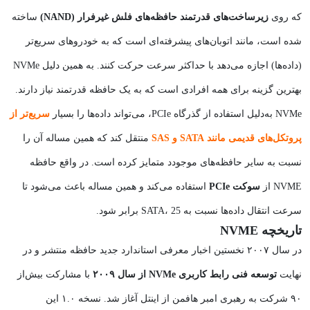
که روی
زیرساخت‌های قدرتمند حافظه‌های فلش غیرفرار (NAND)
ساخته
شده است، مانند اتوبان‌های پیشرفته‌ای است که به خودروهای سریع‌تر
(داده‌ها) اجازه می‌دهد با حداکثر سرعت حرکت کنند. به همین دلیل NVMe
بهترین گزینه برای همه افرادی است که به یک حافظه قدرتمند نیاز دارند.
NVMe به‌دلیل استفاده از گذرگاه PCIe، می‌تواند داده‌ها را بسیار
سریع‌تر از
پروتکل‌های قدیمی مانند SATA و SAS
منتقل کند که همین مساله آن را
نسبت به سایر حافظه‌‎های موجودد متمایز کرده است. در واقع حافظه
NVME از
سوکت PCIe
استفاده می‌کند و همین مساله باعث می‌شود تا
سرعت انتقال داده‌ها نسبت به SATA، 25 برابر شود.
تاریخچه NVME
در سال ۲۰۰۷ نخستین اخبار معرفی استاندارد جدید حافظه منتشر و در
نهایت
توسعه فنی رابط کاربری NVMe از سال ۲۰۰۹
با مشارکت بیش‌از
۹۰ شرکت به رهبری امبر هافمن از اینتل آغاز شد. نسخه ۱.۰ این