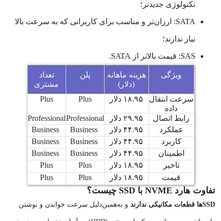
تکنولوژی جدیدتر؛
SATA: ارزان‌تر و مناسب برای کاربرانی که به سرعت بالا
نیاز ندارند؛
SAS: قیمت بالاتر از SATA.
ویژگی
هزینه ماهانه
پلن
تعداد
(دلار)
مشتری
سرعت انتقال
۱۸.۹۵ دلار
Plus
Plus
داده
رابط اتصال
۲۹.۹۵ دلار
Professional
Professional
عملکرد
۴۴.۹۵ دلار
Business
Business
کاربرد
۴۴.۹۵ دلار
Business
Business
اطمینان
۴۴.۹۵ دلار
Business
Business
تاخیر
۱۸.۹۵ دلار
Plus
Plus
قیمت
۱۸.۹۵ دلار
Plus
Plus
تفاوت هارد NVME با SSD چیست؟
SSD‌ها قطعات مکانیکی ندارند
و به‌همین‌دلیل سرعت خواندن و نوشتن