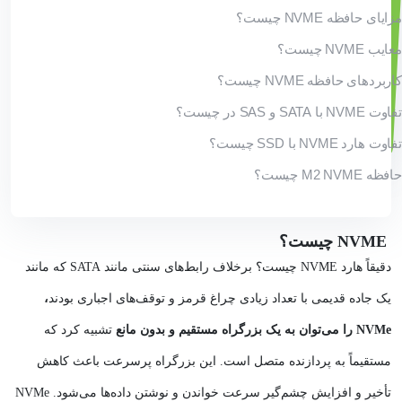
مزایای حافظه NVME چیست؟
معایب NVME چیست؟
کاربردهای حافظه NVME چیست؟
تفاوت NVME با SATA و SAS در چیست؟
تفاوت هارد NVME با SSD چیست؟
حافظه M2 NVME چیست؟
NVME چیست؟
دقیقاً هارد NVME چیست؟ برخلاف رابط‌های سنتی مانند SATA که مانند
یک جاده قدیمی با تعداد زیادی چراغ قرمز و توقف‌های اجباری بودند
،
NVMe را می‌توان به یک بزرگراه مستقیم و بدون مانع
تشبیه کرد که
مستقیماً به پردازنده متصل است. این بزرگراه پرسرعت باعث کاهش
تأخیر و افزایش چشم‌گیر سرعت خواندن و نوشتن داده‌ها می‌شود. NVMe