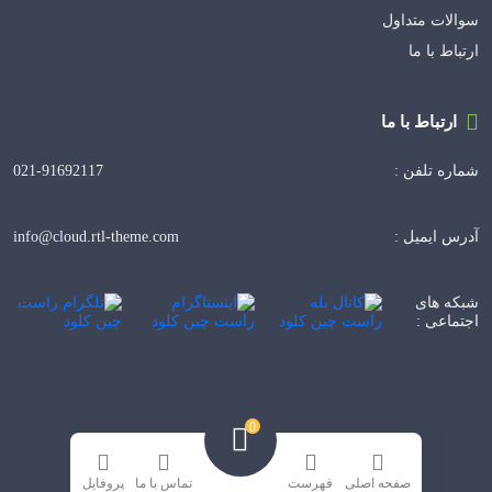
سوالات متداول
ارتباط با ما
ارتباط با ما
021-91692117
شماره تلفن :
info@cloud.rtl-theme.com
آدرس ایمیل :
شبکه های
اجتماعی :
0
تمامی حقوق برای سایت
راست‌چین
محفوظ است.
صفحه اصلی
فهرست
تماس با ما
پروفایل