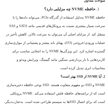
سوالات متداول
حافظه NVME چه مزایایی دارد؟
حافظه NVME به‌دلیل استفاده از گذرگاه PCIe، می‌تواند داده‌ها را با
سرعت بسیار بیشتری نسبت به پروتکل‌های قدیمی مانند SATA و SAS
منتقل کند. از مزایای اصلی آن می‌توان به سرعت بالاتر، کاهش تأخیر در
عملیات ورودی/خروجی (I/O)، پهنای باند بیشتر و پشتیبانی از موازی‌سازی
گسترده اشاره کرد. این ویژگی‌ها NVME را به انتخابی مناسب برای
کاربردهایی با بار پردازشی سنگین مانند گیمینگ، ویرایش ویدئو و
محاسبات ابری تبدیل کرده است.
2. آیا NVME از SSD بهتر است؟
NVME و SSD دو مفهوم متفاوت هستند. SSD نوعی حافظه ذخیره‌سازی
است که از تراشه‌های حافظه فلش استفاده می‌کند. NVME پروتکلی
است که برای اتصال SSD‌ها به سیستم طراحی شده است. به‌عبارت‌دیگر،