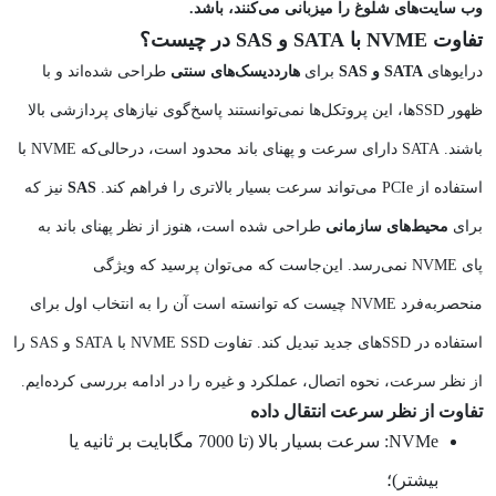
وب سایت‌های شلوغ را میزبانی می‌کنند، باشد.
تفاوت NVME با SATA و SAS در چیست؟
درایوهای
SATA و SAS
برای
هارددیسک‌های سنتی
طراحی شده‌اند و با
ظهور SSD‌ها، این پروتکل‌ها نمی‌توانستند پاسخ‌گوی نیازهای پردازشی بالا
باشند. SATA دارای سرعت و پهنای باند محدود است، درحالی‌که NVME با
استفاده از PCIe می‌تواند سرعت بسیار بالاتری را فراهم کند.
SAS
نیز که
برای
محیط‌های سازمانی
طراحی شده است، هنوز از نظر پهنای باند به
پای NVME نمی‌رسد. این‌جاست که می‌توان پرسید که ویژگی
منحصربه‌فرد NVME چیست که توانسته است آن را به انتخاب اول برای
استفاده در SSD‌های جدید تبدیل کند. تفاوت NVME SSD با SATA و SAS را
از نظر سرعت، نحوه اتصال، عملکرد و غیره را در ادامه بررسی کرده‌ایم.
تفاوت از نظر سرعت انتقال داده
NVMe: سرعت بسیار بالا (تا 7000 مگابایت بر ثانیه یا
بیشتر)؛