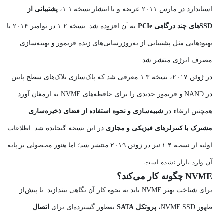
استاندارد در مارس ۲۰۱۱ عرضه و با انتشار نسخه ۱.۱،
پشتیبانی از
SSD‌های چند درگاهی PCIe
به آن افزوده شد. نسخه ۱.۲ در نوامبر ۲۰۱۴ با
بهبودهایی مثل پشتیبانی از به‌روزرسانی‌های زنده فریمور و بهینه‌سازی
مصرف انرژی منتشر شد.
در ژوئن ۲۰۱۷، نسخه ۱.۳ معرفی شد که پاک‌سازی بلاک‌های سطح پایین
در NAND و فریمور جدیدی را برای حافظه‌های NVME به ارمغان آورد.
همچنین ارتقاء در
شبیه‌سازی و نحوه استفاده از فضای ذخیره‌سازی
مشترک با کنترلرهای فیزیکی و مجازی
در این نسخه گنجانده شد. اطلاعات
اولیه از نسخه ۱.۴ نیز در ژوئن ۲۰۱۹ منتشر شد؛ اما هنوز محصولی بر پایه
آن وارد بازار نشده است.
NVME چگونه کار می‌کند؟
برای شناخت بهتر NVME باید به نحوه کار آن نگاهی بیندازید. تا پیش‌از
ظهور NVME SSD،
پروتکل SATA
به‌طور گسترده‌ای برای
اتصال