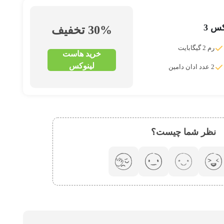
کس 3
30% تخفیف
رم 2 گیگابایت
خرید هاست
لینوکس
2 عدد ادان دامین
نظر شما چیست؟