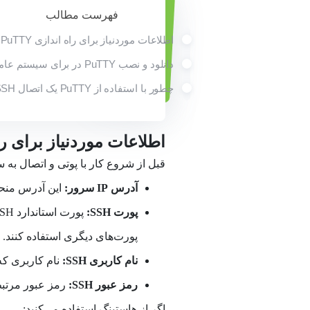
فهرست مطالب
اطلاعات موردنیاز برای راه اندازی PuTTY
دانلود و نصب PuTTY در برای سیستم عامل‌های مختلف
چطور با استفاده از PuTTY یک اتصال SSH ایجاد کنیم؟
اطلاعات موردنیاز برای راه ا
قبل از شروع کار با پوتی و اتصال به سرور لینوکس با PuTTY، به
آدرس IP
سرور:
این آدرس منح
پورت SSH:
پورت‌های دیگری استفاده کنند.
نام کاربری SSH:
نام کاربری که
رمز عبور SSH:
رمز عبور مرتبط 
اگر از هاستینگ استفاده می‌کنید: