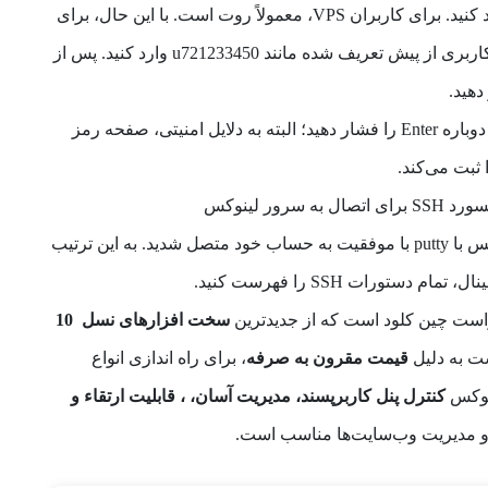
خود را وارد کنید. برای کاربران VPS، معمولاً روت است. با این حال، برای
کاربران هاست اشتراکی، باید یک نام کاربری از پیش تعریف شده مانند u721233450 وارد کنید. پس از
4. رمز عبور SSH خود را تایپ کرده و دوباره Enter را فشار دهید؛ البته به دلایل امنیتی، صفحه رمز
 ثبت می‌کند.
در این مرحله از اتصال به سرور لینوکس با putty با موفقیت به حساب خود متصل شدید. به این ترتیب
دستورات SSH را فهرست کنید.
ست چین کلود است که از جدیدترین
سخت افزارهای نسل 10
ست به دلیل
قیمت مقرون به صرفه
، برای راه اندازی انواع
نوکس
کنترل پنل‌ کاربرپسند، مدیریت آسان، ، قابلیت ارتقاء و
و مدیریت وب‌سایت‌ها مناسب است.