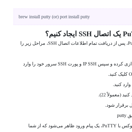
brew install putty (or) port install putty
برای اتصال به سرور لینوکس با PuTTY، پس از دریافت تمام اطلاعات اتصال SSH، مراحل زیر را
برنامه کلاینت PuTTY را راه اندازی کرده و سپس IP SSH و پورت SSH سرور خود را وارد
نید (معمولاً 22).
3. در این مرحله از اتصال به سرور لینوکس با PuTTY، یک پیام ورود ظاهر می‌شود که از شما