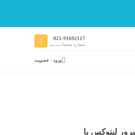
021-91692117
شماره پشتیبانـــــــی
ورود - عضویت
ور لینوکس با