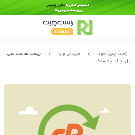
راست چین کلود
میزبانی وب
ریست هاست سی
پنل، چرا و چگونه؟