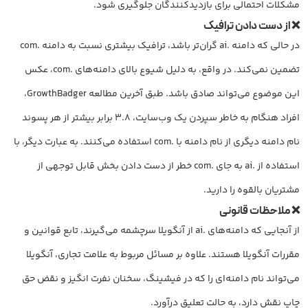
مشکلات احتمالی برای بازدیدکنندگان جلوگیری شود.
❌ از دست دادن ترافیک
در حالی که دامنه .ai گران‌تر باشد، ترافیک بیشتری نسبت به دامنه .com
تضمین نمی‌کند. در واقع، به دلیل شیوع بالای دامنه‌های .com، عکس
این موضوع می‌تواند صادق باشد. طبق آخرین مطالعه GrowthBadger،
افراد هنگام به خاطر سپردن یک وب‌سایت، ۳.۸ برابر بیشتر از هر پسوند
نام دامنه دیگری از نام دامنه با .com استفاده می‌کنند. به عبارت دیگر، با
استفاده از .ai به جای .com خطر از دست دادن بخش قابل توجهی از
مشتریان بالقوه را دارید.
❌ ملاحظات قانونی
از آنجایی که دامنه‌های .ai از آنگویلا سرچشمه می‌گیرند، تابع قوانین و
مقررات آنگویلا هستند. علاوه بر مسائل مربوط به علامت تجاری، آنگویلا
می‌تواند نام دامنه‌ای را که در فیشینگ، سخنان نفرت انگیز و نقض حق
چاپ نقش دارد، به حالت تعلیق درآورد.