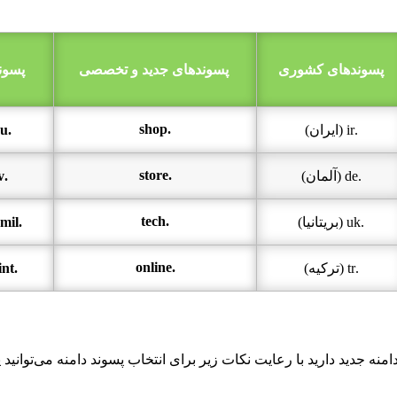
پسوندهای کشوری
پسوندهای جدید و تخصصی
پسون
.shop
.ir (ایران)
.edu (مراکز آموزشی)
.store
.de (آلمان)
.gov (نهادهای دولتی)
.tech
.uk (بریتانیا)
.mil (سازمان‌های نظامی)
.online
.tr (ترکیه)
.int (سازمان‌ بین‌المللی)
منه جدید دارید با رعایت نکات زیر برای انتخاب پسوند دامنه می‌توانید