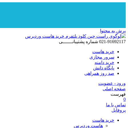
پرش به محتوا
021-91692117
شماره پشتیبانـــــــی
خرید هاست
سرور مجازی
خرید دامنه
پایگاه دانش
صد روز همراهی
ورود - عضویت
صفحه اصلی
فهرست
0
تماس با ما
پروفایل
خرید هاست
هاست وردپرس