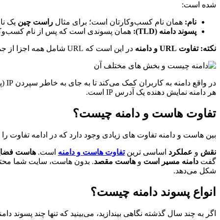
شده است:
نام:
همان نام کسب‌وکارتان است؛ برای مثال
راست چین
یک نا
پسوند دامنه (TLD):
همان پسوندی است که پس از نام کسب‌وکار
نکته: تفاوت URL و دامنه
در این است که URL شامل همه اجزا از جمله پروتکل HTTP، دامنه و مسیر هم می‌شود ولی نام دامنه فقط از دو بخش تشکیل شده است.
هر دامنه نمایش دهنده یک آدرس IP است.
تفاوت هاست و دامنه چیست؟
بین هاست و دامنه تفاوت های زیادی وجود دارد که در ادامه تفاوت را 
نقش
و
عملکرد
اساسی ترین
تفاوت هاست و دامنه
است.
هاست فضایی
گفت
دامنه مسیر است
و
هاست مقصد
. بدون هاست، سایت شما محتوای
شکل می‌دهد.
انواع پسوند دامنه چیست؟
اگر به چند سال گذشته نگاهی بیندازید، می‌بینید که تنها چند پسوند دا