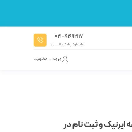
021-91692117
شماره پشتیبانـــــــی
ورود - عضویت
یرنیک و ثبت نام در