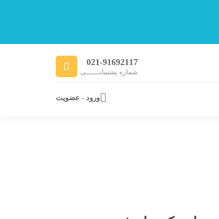
021-91692117
شماره پشتیبانـــــــی
ورود - عضویت