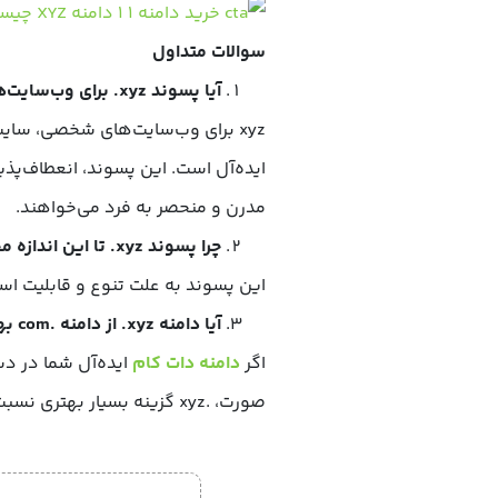
سوالات متداول
آیا پسوند xyz. برای وب‌سایت‌های شخصی مناسب است؟
xyz برای وب‌سایت‌های شخصی، سایت
ایده‌آل است. این پسوند، انعطاف‌پ
مدرن و منحصر به فرد می‌خواهند.
چرا پسوند xyz. تا این اندازه محبوب است؟
این پسوند به علت تنوع و قابلیت اس
آیا دامنه xyz. از دامنه .com بهتر است؟
اگر
دامنه دات کام
ایده‌آل شما در دس
صورت، .xyz گزینه بسیار بهتری نسبت به یک .com دارای خط فاصله یا با نام ابهام‌برانگیز است.