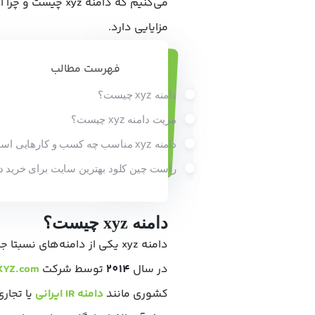
می‌کنیم که دامنه 
مزایایی دارد.
فهرست مطالب
دامنه xyz چیست؟
مزیت دامنه xyz چیست؟
دامنه xyz مناسب چه کسب و کارهایی است؟
راست چین کلود بهترین سایت برای خرید دامنه
دامنه xyz چیست؟
دامنه xyz یکی از دامنه‌های نسبتا جدید و یکی از پسوندهای سطح بالای عمومی (
در سال
2014
توسط شرکت
XYZ.com
کشوری مانند
دامنه IR ایرانی