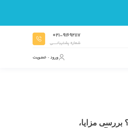
021-91692117
شماره پشتیبانـــــــی
ورود - عضویت
چیست؟ بررسی مزایا،