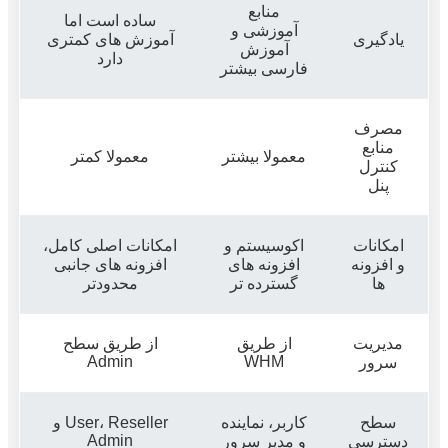
منابع
ساده است اما
آموزشی و
یادگیری
آموزش های کمتری
آموزش
دارد
فارسی بیشتر
مصرف
منابع
معمولا بیشتر
معمولا کمتر
کنترل
پنل
امکانات
اکوسیستم و
امکانات اصلی کامل،
و افزونه
افزونه های
افزونه های جانبی
ها
گسترده تر
محدودتر
مدیریت
از طریق
از طریق سطح
Admin
WHM
سرور
سطح
کاربر، نماینده
User، Reseller و
Admin
دسترسی
و مدیر سرور