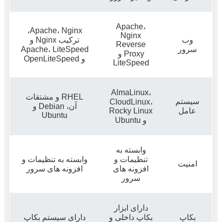
Apache،
Apache، Nginx،
Nginx
وب
ترکیب Nginx و
Reverse
سرور
Apache، LiteSpeed
Proxy و
و OpenLiteSpeed
LiteSpeed
AlmaLinux،
RHEL و مشتقات
سیستم
CloudLinux،
آن، Debian و
عامل
Rocky Linux
Ubuntu
و Ubuntu
وابسته به
تنظیمات و
وابسته به تنظیمات و
امنیت
افزونه های
افزونه های سرور
سرور
دارای ابزار
بکاپ
بکاپ داخلی و
دارای سیستم بکاپ