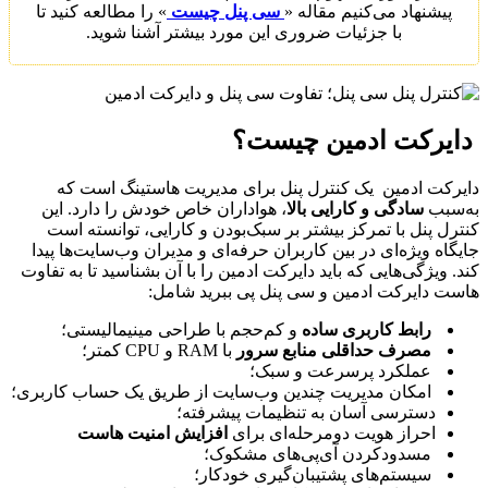
پیشنهاد می‌کنیم مقاله «
سی پنل چیست
» را مطالعه کنید تا
با جزئیات ضروری این مورد بیشتر آشنا شوید.
دایرکت ادمین چیست؟
دایرکت ادمین یک کنترل پنل برای مدیریت هاستینگ است که
به‌سبب
سادگی و کارایی
بالا
، هواداران خاص خودش را دارد. این
کنترل پنل با تمرکز بیشتر بر سبک‌بودن و کارایی، توانسته است
جایگاه ویژه‌ای در بین کاربران حرفه‌ای و مدیران وب‌سایت‌ها پیدا
کند. ویژگی‌هایی که باید دایرکت ادمین را با آن بشناسید تا به تفاوت
هاست دایرکت ادمین و سی پنل پی ببرید شامل:
رابط کاربری ساده
و کم‌حجم با طراحی مینیمالیستی؛
مصرف حداقلی منابع سرور
با RAM و CPU کمتر؛
عملکرد پرسرعت و سبک؛
امکان مدیریت چندین وب‌سایت از طریق یک حساب کاربری؛
دسترسی آسان به تنظیمات پیشرفته؛
احراز هویت دومرحله‌ای برای
افزایش امنیت هاست
مسدود‌کردن آی‌پی‌های مشکوک؛
سیستم‌های پشتیبان‌گیری خودکار؛