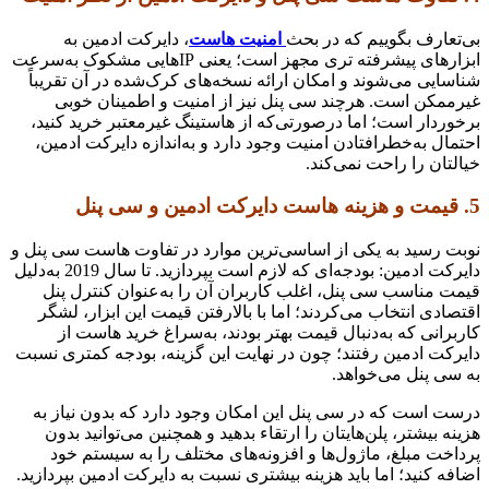
بی‌تعارف بگوییم که در بحث
امنیت هاست
، دایرکت ادمین به
ابزارهای پیشرفته‌ تری مجهز است؛ یعنی IPهایی مشکوک به‌سرعت
شناسایی می‌شوند و امکان ارائه نسخه‌های کرک‌شده در آن تقریباً
غیرممکن است. هرچند سی پنل نیز از امنیت و اطمینان خوبی
برخوردار است؛ اما درصورتی‌که از هاستینگ غیرمعتبر خرید کنید،
احتمال به‌خطرافتادن امنیت وجود دارد و به‌اندازه دایرکت ادمین،
خیالتان را راحت نمی‌کند.
5. قیمت و هزینه هاست دایرکت ادمین و سی پنل
نوبت رسید به یکی از اساسی‌ترین موارد در تفاوت هاست سی پنل و
دایرکت ادمین: بودجه‌ای که لازم است بپردازید. تا سال 2019 به‌دلیل
قیمت مناسب سی پنل، اغلب کاربران آن را به‌عنوان کنترل پنل
اقتصادی انتخاب می‌کردند؛ اما با بالارفتن قیمت این ابزار، لشگر
کاربرانی که به‌دنبال قیمت بهتر بودند، به‌سراغ خرید هاست از
دایرکت ادمین رفتند؛ چون در نهایت این گزینه، بودجه کمتری نسبت
به سی پنل می‌خواهد.
درست است که در سی پنل این امکان وجود دارد که بدون نیاز به
هزینه بیشتر، پلن‌هایتان را ارتقاء بدهید و همچنین می‌توانید بدون
پرداخت مبلغ، ماژول‌ها و افزونه‌های مختلف را به سیستم خود
اضافه کنید؛ اما باید هزینه بیشتری نسبت به دایرکت ادمین بپردازید.