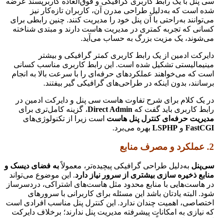
سی پنل با یک رابط کاربری گرافیکی و فوق‌العاده کاربرپسند عرضه
شده است که به‌دلیل طراحی مدرن آن، کاربران تازه‌کار نیز
می‌توانند به‌راحتی با آن پنل خود را مدیریت کنند. چنین رابطی برای
کسانی که تجربه کمتری در مدیریت هاست دارند و مبتدی شناخته
می‌شوند، یک مزیت بزرگ به حساب می‌آید.
دایرکت ادمین از یک رابط کاربری کمتر گرافیکی و بیشتر
مینیمالیستی تشکیل شده است. این رابط کاربری مناسب کسانی
است که می‌خواهند عملکردهای حرفه‌ای را با سرعت بالا به انجام
برسانند، بدون اینکه در طراحی‌های گرافیکی گیر بیفتند.
در یک کلام برای شرح تفاوت هاست سی پنل و دایرکت ادمین در
رابط کاربری باید گفت که
Direct Admin
، گزینه کامل‌تری برای
مدیریت حرفه‌ای کنترل پنل هاست
است زیرا از تکنولوژی‌های
FastCGI
و
LSPHP
بهره می‎‌برد.
2. عملکرد و مصرف منابع
سی‌پنل
به‌دلیل طراحی گرافیکی پیچیده‌تر، معمولاً
به فضای دیسک و
منابع ذخیره سازی بیشتری از سرور نیاز دارد
. این موضوع می‌تواند
در هاست‌هایی با منابع محدود مثل هاست‌های اشتراکی، دردسرساز
شود. البته یادتان باشد این مسئله برای کاربرانی با سرور‌های
اختصاصی، اهمیت چندان ندارد. این کنترل پنل مناسب افرادی است
که نیازی به امکانات پیشرفته مدیریت پنل ندارند؛ برخلاف دایرکت