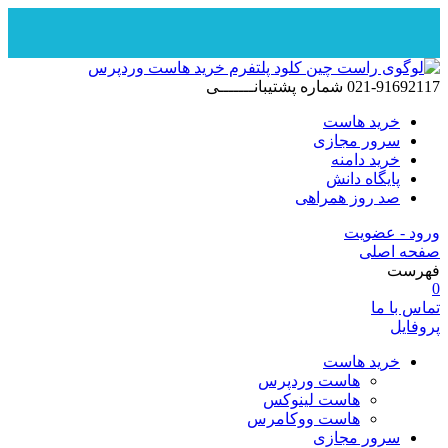
پرش
به
021-91692117
شماره پشتیبانـــــــی
محتوا
خرید هاست
سرور مجازی
خرید دامنه
پایگاه دانش
صد روز همراهی
ورود - عضویت
صفحه اصلی
فهرست
0
تماس با ما
پروفایل
خرید هاست
هاست وردپرس
هاست لینوکس
هاست ووکامرس
سرور مجازی