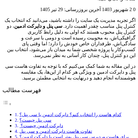
0
2 شهریور 1403
آخرین بروزرسانی: 29 تیر 1405
اگر تجربه مدیریت یک سایت را داشته باشید، می‌دانید که انتخاب یک
کنترل پنل مناسب چقدر اهمیت دارد.
سی پنل و دایرکت ادمین
، دو
کنترل پنل محبوب هستند که اولی به دلیل رابط کاربری
گرافیکی‌اش،‌ به محوبیت رسیده است و دومی با سرعت و
سادگی‌اش، طرفداران خاص خودش را دارد؛ اما وقتی پای
کسب‌وکار یا پروژه شخصی شما به میدان باز می‌شود، انتخاب بین
این دو کنترل پنل، چندان کار آسانی به نظر نمی‌رسد.
در این مقاله به شما کمک می‌کنیم که با توجه به تفاوت هاست سی
پنل و دایرکت ادمین و ویژگی هر کدام از این‌ها، یک مقایسه
هوشمندانه انجام دهید و درنهایت به انتخابی مطمئن برسید.
فهرست مطالب
کدام هاست را انتخاب کنم؟ دایرکت ادمین یا سی پنل؟
سی پنل چیست؟
دایرکت ادمین چیست؟
تفاوت هاست دایرکت ادمین و سی پنل
برای هاست وردپرس سی پنل بهتر است یا دایرکت ادمین؟