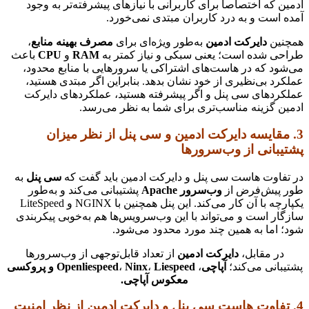
ادمین که اختصاصاً برای کاربرانی با نیازهای پیشرفته‌تر به وجود
آمده است و به درد کاربران مبتدی نمی‌خورد.
همچنین
دایرکت ادمین
به‌طور ویژه‌ای برای
مصرف بهینه منابع
،
طراحی شده است؛ یعنی سبکی و نیاز کمتر به
RAM
و
CPU
باعث
می‌شود که در هاست‌های اشتراکی یا سرورهایی با منابع محدود،
عملکرد بی‌نظیری از خود نشان بدهد. بنابراین اگر مبتدی هستید،
عملکردهای سی پنل و اگر پیشرفته هستید، عملکردهای دایرکت
ادمین گزینه مناسب‌تری برای شما به نظر می‌رسد.
3. مقایسه دایرکت ادمین و سی پنل از نظر میزان
پشتیبانی از وب‌سرورها
در تفاوت هاست سی پنل و دایرکت ادمین باید گفت که
سی پنل
به
طور پیش‌فرض از
وب‌سرور Apache
پشتیبانی می‌کند و به‌طور
یکپارچه با آن کار می‌کند. این پنل همچنین با NGINX و LiteSpeed
سازگار است و می‌تواند با این وب‌سرویس‌ها هم به‌خوبی پیکربندی
شود؛ اما به همین چند مورد محدود می‌شود.
در مقابل،
دایرکت ادمین
از تعداد قابل‌توجهی از وب‌سرورها
پشتیبانی می‌کند؛
آپاچی
،
Openliespeed
،
Ninx
،
Liespeed و پروکسی
معکوس آپاچی.
4. تفاوت هاست سی پنل و دایرکت ادمین از نظر امنیت