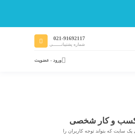
021-91692117
شماره پشتیبانـــــــی
ورود - عضویت
ی کسب و کار شخصی
 یک سایت که بتواند توجه کاربران را