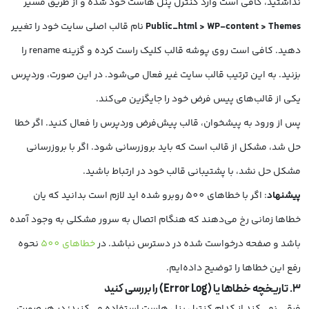
نداشتید، کافی است وارد کنترل پنل هاست خود شده و از طریق مسیر
Public_html > WP-content > Themes
نام قالب اصلی سایت خود را تغییر
دهید. کافی است روی پوشه قالب کلیک راست کرده و گزینه rename را
بزنید. به این ترتیب قالب سایت غیر فعال می‌شود. در این صورت، وردپرس
یکی از قالب‌های پیس فرض خود را جایگزین می‌کند.
پس از ورود به پیشخوان، قالب پیش‌فرض وردپرس را فعال کنید. اگر خطا
حل شد، مشکل از قالب است که باید بروزرسانی شود. اگر با بروزرسانی
مشکل حل نشد، با پشتیبانی قالب خود در ارتباط باشید.
پیشنهاد
: اگر با خطاهای 500 روبرو شده اید لازم است بدانید که یان
خطاها زمانی رخ می‌دهند که هنگام اتصال به سرور مشکلی به وجود آمده
باشد و صفحه درخواست شده در دسترس نباشد. در
خطاهای 500
نحوه
رفع این خطاها را توضیح داده‌ایم.
3. تاریخچه خطاها یا (
Error Log
) را بررسی کنید
فرقی نمی‌کند از کدام کنترل پنل هاست استفاده می‌کنید؛ در هر صورت