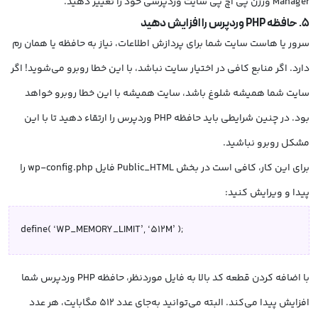
Manager ورژن پی اچ پی سایت وردپرسی خود را تغییر دهید.
5. حافظه
PHP
وردپرس را افزایش دهید
سرور یا هاست سایت شما برای پردازش اطلاعات، نیاز به حافظه یا همان رم
دارد. اگر منابع کافی در اختیار سایت نباشد، با این خطا روبرو می‌شوید! اگر
سایت شما همیشه شلوغ باشد، سایت همیشه با این خطا روبرو خواهد
بود. در چنین شرایطی باید حافظه PHP وردپرس را ارتقاء دهید تا با این
مشکل روبرو نباشید.
برای این کار، کافی است در بخش Public_HTML فایل wp-config.php را
پیدا و ویرایش کنید:
define( ‘WP_MEMORY_LIMIT’, ‘512M’ );
با اضافه کردن قطعه کد بالا به فایل موردنظر، حافظه PHP وردپرس شما
افزایش پیدا می‌کند. البته می‌توانید به‌جای عدد 512 مگابایت، هر عدد