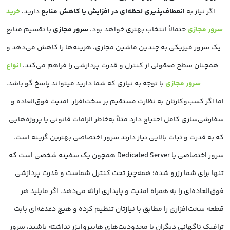
اگر نیاز به
انعطاف‌پذیری لحظه‌ای در افزایش یا کاهش منابع
دارید،
خرید
سرور مجازی
حتمالاً انتخاب بهتری خواهد بود.
سرور مجازی
با تقسیم منابع
یک سرور فیزیکی به چندین ماشین مجازی، هزینه‌ها را کاهش می‌دهد و
همچنان سطح معقولی از کنترل و قدرت پردازشی را فراهم می‌کند.
انواع
سرور مجازی
با توجه به نیازی که شما دارید میتواند پاسخ گو باشد.
اما اگر کسب‌وکارتان به نظارت مستقیم بر سخت‌افزار، امنیت فوق‌العاده و
سفارشی‌سازی کامل احتیاج دارد مثلاً به‌خاطر الزامات قانونی یا پروژه‌هایی
که به قدرت و ثبات بالایی نیاز دارند سرور اختصاصی بهترین گزینه است.
سرور اختصاصی یا Dedicated Server همچون یک سفینه شخصی است که
تنها برای شما رزرو شده؛ همه‌چیز تحت کنترل شماست و قدرت پردازشی
فوق‌العاده‌ای را به همراه امنیت و پایداری ارائه می‌دهد. اگر مایلید هر
قطعه سخت‌افزاری را مطابق با نیازتان تنظیم کرده و هیچ دغدغه‌ای بابت
ترافیک ناگهانی دیگران یا محدودیت‌های هایپروایزر نداشته باشید، سرور