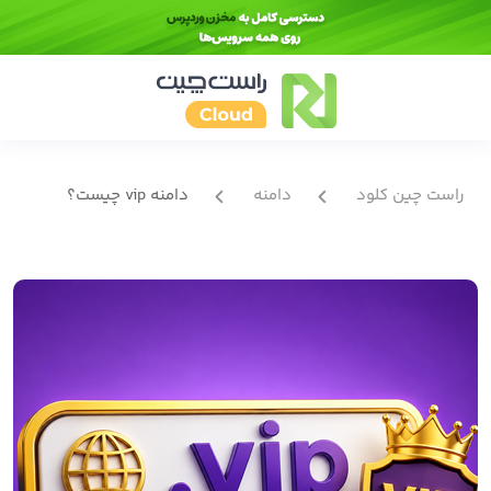
راست چین کلود
دامنه
دامنه vip چیست؟