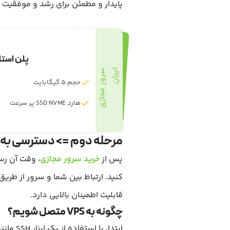
پایدار و مطمئن برای رشد و موفقیت پ
پلن استا
ن
س
ر
و
ر
م
ج
ا
ز
ی
ا
ی
ر
ا
حجم 5 گیگابایت
هارد SSD NVME پر سرعت
مرحله دوم => دسترسی به VPS و ایجاد کاربر جدید
پس از
خرید سرور مجازی
، وقت آن رس
کنید. ارتباط بین شما و سرور از طریق
قابلیت اطمینان بالایی دارد.
چگونه به VPS متصل شویم؟
ابتدا، با استفاده از یک ابزار SSH مانند