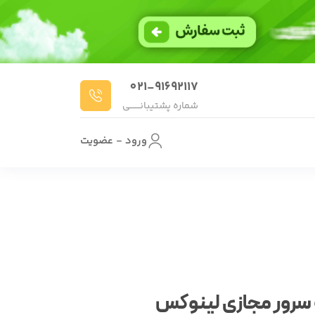
021-91692117
شماره پشتیبانـــــــی
ورود - عضویت
به سرور مجازی لینوکس